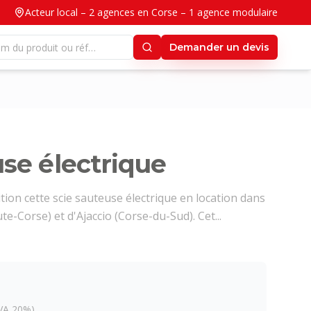
Acteur local – 2 agences en Corse – 1 agence modulaire
Demander un devis
use électrique
ion cette scie sauteuse électrique en location dans
e-Corse) et d'Ajaccio (Corse-du-Sud). Cet...
VA 20%)