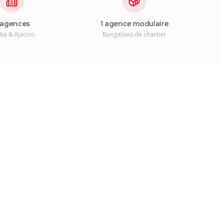
 agences
1 agence modulaire
tia & Ajaccio
Bungalows de chantier