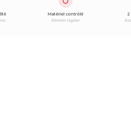
lité
Matériel contrôlé
2
tion
Entretien régulier
Bas