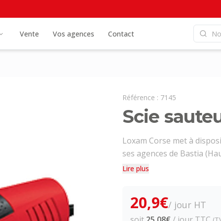
Vente
Vos agences
Contact
Référence :
7145
Scie saute
Loxam Corse met à disposit
ses agences de Bastia (Haut
Lire plus
20,9
€
/ jour HT
soit
25,08
€
/ jour TTC
(T