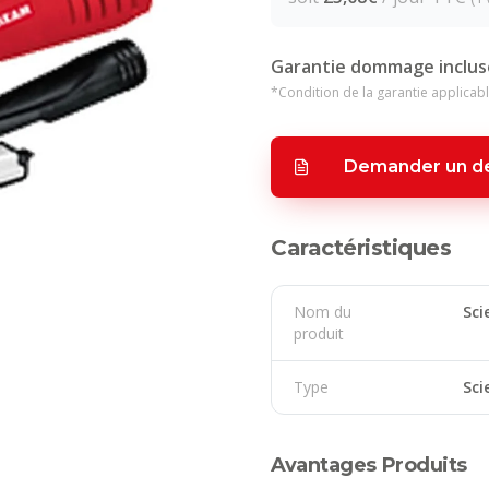
Garantie dommage inclus
*Condition de la garantie applicabl
Demander un de
Caractéristiques
Nom du
Sci
produit
Type
Sci
Avantages Produits