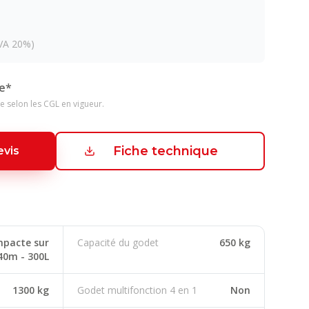
VA 20%)
e*
e selon les CGL en vigueur.
Fiche technique
vis
pacte sur
Capacité du godet
650 kg
40m - 300L
1300 kg
Godet multifonction 4 en 1
Non