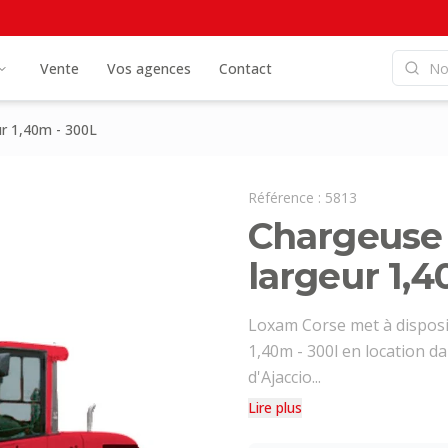
Vente
Vos agences
Contact
r 1,40m - 300L
Référence :
5813
Chargeuse
largeur 1,
Loxam Corse met à disposi
1,40m - 300l en location d
d'Ajaccio...
Lire plus