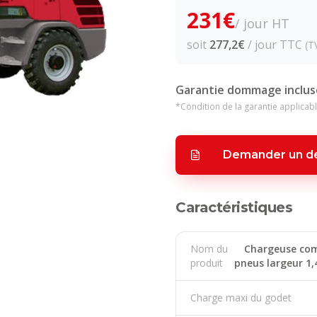
231
€
/ jour HT
soit
277,2
€
/ jour TTC
(T
Garantie dommage inclus
*Condition de la garantie applicabl
Demander un de
Caractéristiques
Nom du
Chargeuse com
produit
pneus largeur 1,
Charge maxi du godet