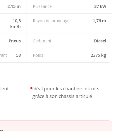
2,15 m
Puissance
37 kW
10,8
Rayon de braquage
1,76 m
km/h
Pneus
Carburant
Diesel
rant
53
Poids
2375 kg
lent
Idéal pour les chantiers étroits
grâce à son chassis articulé