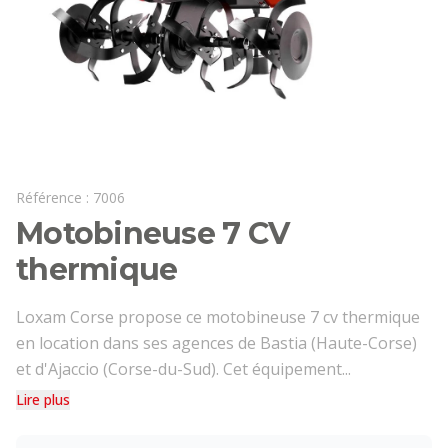
Référence :
7006
Motobineuse 7 CV
thermique
Loxam Corse propose ce motobineuse 7 cv thermique
en location dans ses agences de Bastia (Haute-Corse)
et d'Ajaccio (Corse-du-Sud). Cet équipement...
Lire plus