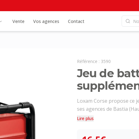
Vente
Vos agences
Contact
Référence :
3590
Jeu de batt
supplémen
Loxam Corse propose ce je
ses agences de Bastia (Haut
Lire plus