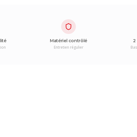
lité
Matériel contrôlé
2
tion
Entretien régulier
Bas