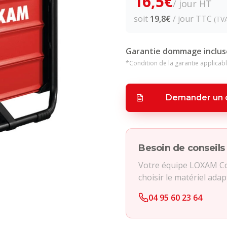
16,5
€
/ jour HT
soit
19,8
€
/ jour TTC
(TV
Garantie dommage inclus
*Condition de la garantie applicabl
Demander un 
Besoin de conseils
Votre équipe LOXAM Cor
choisir le matériel adap
04 95 60 23 64